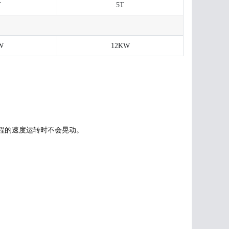
T
5T
W
12KW
冲程的速度运转时不会晃动。