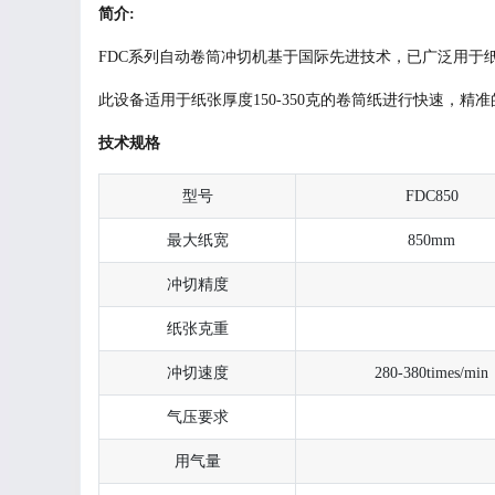
简介:
FDC系列自动卷筒冲切机基于国际先进技术，已广泛用于
此设备适用于纸张厚度150-350克的卷筒纸进行快速，
技术规格
型号
FDC850
最大纸宽
850mm
冲切精度
纸张克重
冲切速度
280-380times/min
气压要求
用气量